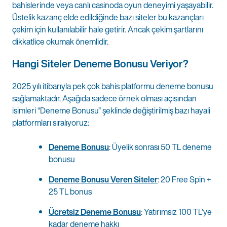
bahislerinde veya canlı casinoda oyun deneyimi yaşayabilir.
Üstelik kazanç elde edildiğinde bazı siteler bu kazançları
çekim için kullanılabilir hale getirir. Ancak çekim şartlarını
dikkatlice okumak önemlidir.
Hangi Siteler Deneme Bonusu Veriyor?
2025 yılı itibarıyla pek çok bahis platformu deneme bonusu
sağlamaktadır. Aşağıda sadece örnek olması açısından
isimleri “Deneme Bonusu” şeklinde değiştirilmiş bazı hayali
platformları sıralıyoruz:
Deneme Bonusu
: Üyelik sonrası 50 TL deneme
bonusu
Deneme Bonusu Veren Siteler
: 20 Free Spin +
25 TL bonus
Ücretsiz Deneme Bonusu
: Yatırımsız 100 TL’ye
kadar deneme hakkı