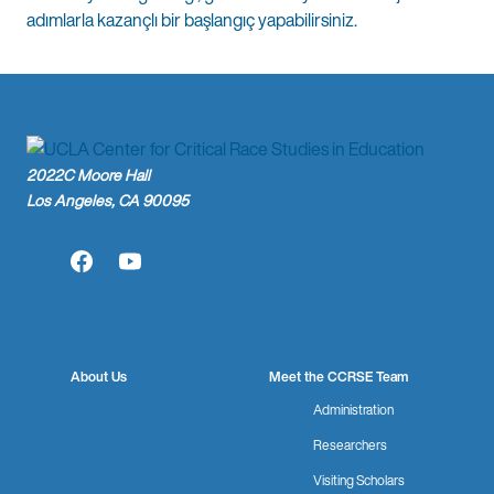
adımlarla kazançlı bir başlangıç yapabilirsiniz.
2022C Moore Hall
Los Angeles, CA 90095
Facebook
YouTube
About Us
Meet the CCRSE Team
Administration
Researchers
Visiting Scholars